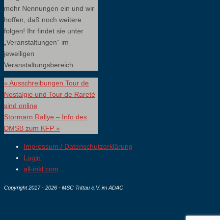
mehr Nennungen ein und wir
hoffen, daß noch weitere
folgen! Ihr findet sie unter
„Veranstaltungen“ im
jeweiligen
Veranstaltungsbereich.
«
Ausschreibungen Tour de
Nostalgie und Tour de Rareté
sind online
Stormarn Rallye – Info des
DMSB zum KFP
»
Impressum / Datenschutzerklärung
Login
all-inkl.com
Copyright 2017 - 2026 - MSC Trittau e.V. im ADAC