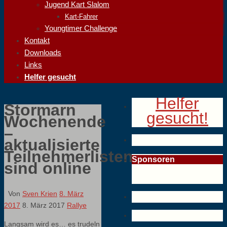
Jugend Kart Slalom
Kart-Fahrer
Youngtimer Challenge
Kontakt
Downloads
Links
Helfer gesucht
Helfer
Stormarn
gesucht!
Wochenende
–
aktualisierte
Teilnehmerlisten
Sponsoren
sind online
Von
Sven Krien
8. März
2017
8. März 2017
Rallye
Langsam wird es… es trudeln