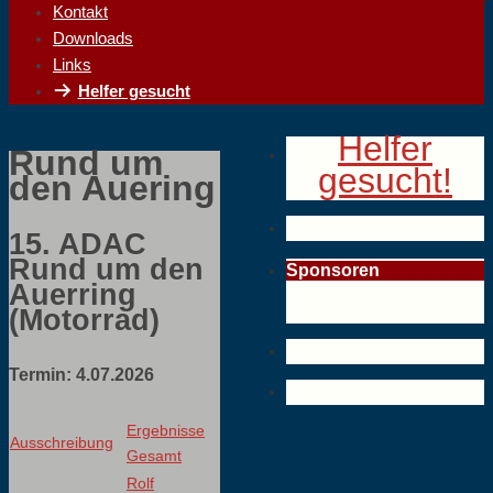
Kontakt
Downloads
Links
Helfer gesucht
Helfer
Rund um
gesucht!
den Auering
15. ADAC
Rund um den
Sponsoren
Auerring
(Motorrad)
Termin: 4.07.2026
Ergebnisse
Ausschreibung
Gesamt
Rolf