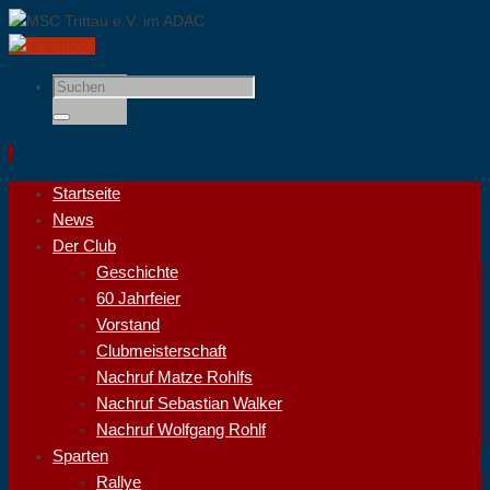
Suchen
nach:
Suchen
Zum
Startseite
Inhalt
News
springen
Der Club
Geschichte
60 Jahrfeier
Vorstand
Clubmeisterschaft
Nachruf Matze Rohlfs
Nachruf Sebastian Walker
Nachruf Wolfgang Rohlf
Sparten
Rallye