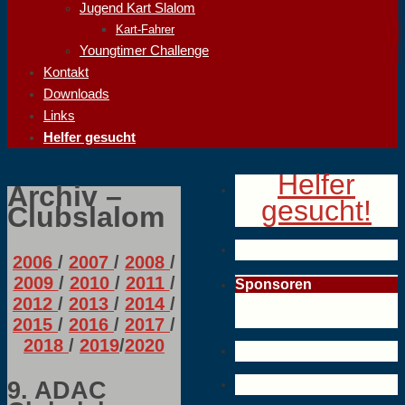
Jugend Kart Slalom
Kart-Fahrer
Youngtimer Challenge
Kontakt
Downloads
Links
Helfer gesucht
Helfer
Archiv –
gesucht!
Clubslalom
2006
/
2007
/
2008
/
2009
/
2010
/
2011
/
Sponsoren
2012
/
2013
/
2014
/
2015
/
2016
/
2017
/
2018
/
2019
/
2020
9. ADAC