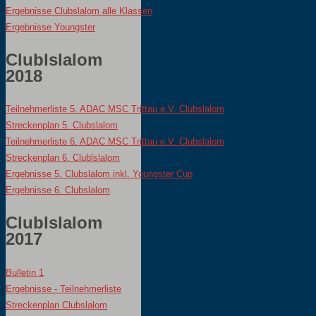
Ergebnisse Clubslalom alle Klassen
Ergebnisse Youngster
Clublslalom
2018
Teilnehmerliste 5. ADAC MSC Trittau e.V. Clubslalom
Streckenplan 5. Clubslalom
Teilnehmerliste 6. ADAC MSC Trittau e.V. Clubslalom
Streckenplan 6. Clublslalom
Ergebnisse 5. Clubslalom inkl. Youngster Cup
Ergebnisse 6. Clubslalom
Clublslalom
2017
Bulletin 1
Ergebnisse - 
Teilnehmerliste
Streckenplan Clubslalom