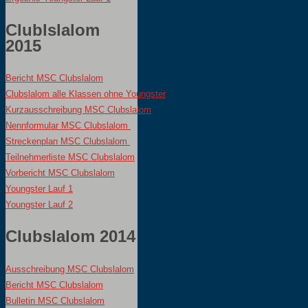
Clublslalom
2015
Bericht MSC Clubslalom
Clubslalom alle Klassen ohne Youngster
Kurzausschreibung MSC Clubslalom
Nennformular MSC Clubslalom 
Streckenplan MSC Clubslalom 
Teilnehmerliste MSC Clubslalom
Vorbericht MSC Clubslalom
Youngster Lauf 1
Youngster Lauf 2
Clubslalom 2014
Ausschreibung MSC Clubslalom
Bericht MSC Clubslalom
Bulletin MSC Clubslalom