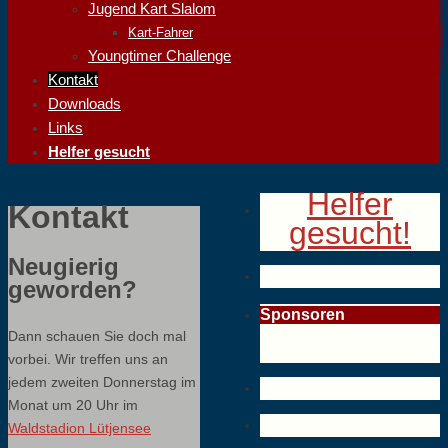
Jugend Kart Slalom
Kart-Fahrer
Youngtimer Challenge
Kontakt
Downloads
Links
Helfer gesucht
Helfer
Kontakt
gesucht!
Neugierig
geworden?
Sponsoren
Dann schauen Sie doch mal
vorbei. Wir treffen uns an
jedem zweiten Donnerstag im
Monat um 20 Uhr im
Waldstadion Lütjensee