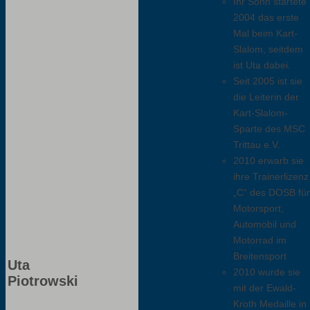
Ihr Sohn startete
2004 das erste
Mal beim Kart-
Slalom, seitdem
ist Uta dabei.
Seit 2005 ist sie
die Leiterin der
Kart-Slalom-
Sparte des MSC
Trittau e.V.
2010 erwarb sie
ihre Trainerlizenz
„C“ des DOSB für
Motorsport,
Automobil und
Motorrad im
Breitensport
Uta
2010 wurde sie
Piotrowski
mit der Ewald-
Kroth Medaille in