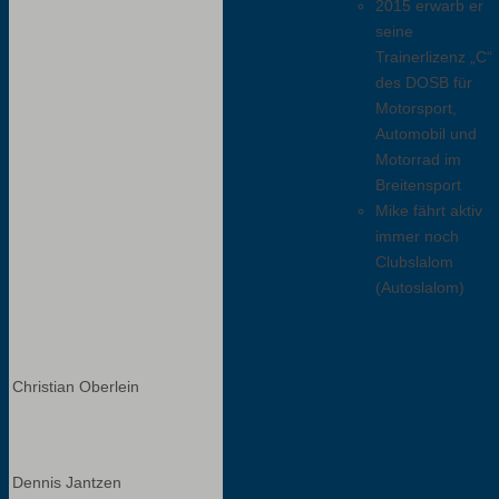
2015 erwarb er
seine
Trainerlizenz „C“
des DOSB für
Motorsport,
Automobil und
Motorrad im
Breitensport
Mike fährt aktiv
immer noch
Clubslalom
(Autoslalom)
Christian Oberlein
Dennis Jantzen