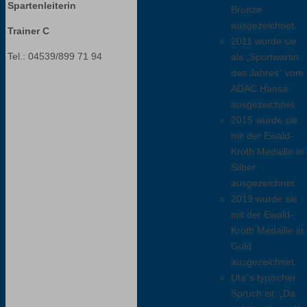
Spartenleiterin
Bronze
ausgezeichnet.
Trainer C
2011 wurde sie
Tel.: 04539/899 71 94
als „Sportwartin
des Jahres“ vom
ADAC Hansa
ausgezeichnet
2015 wurde sie
mit der Ewald-
Kroth Medaille in
Silber
ausgezeichnet.
2019 wurde sie
mit der Ewald-
Kroth Medaille in
Gold
ausgezeichnet.
Uta´s typischer
Spruch ist: „Da