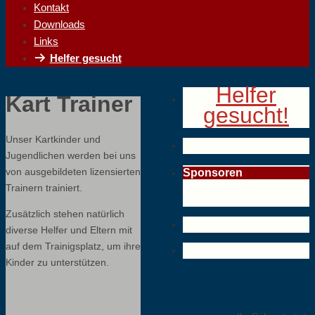
Kontakt
Downloads
Links
Helfer gesucht
Helfer
Kart Trainer
gesucht!
Unser Kartkinder und
Jugendlichen werden bei uns
von ausgebildeten lizensierten
Sponsoren
Trainern trainiert.
Zusätzlich stehen natürlich
diverse Helfer und Eltern mit
auf dem Trainigsplatz, um ihre
Kinder zu unterstützen.