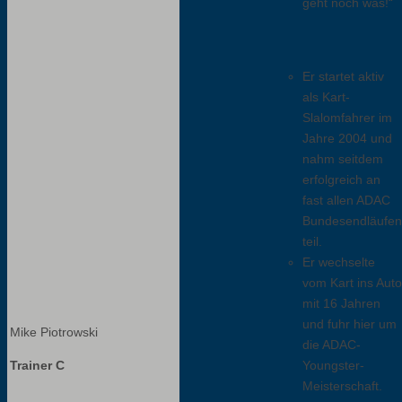
geht noch was!“
Er startet aktiv
als Kart-
Slalomfahrer im
Jahre 2004 und
nahm seitdem
erfolgreich an
fast allen ADAC
Bundesendläufen
teil.
Er wechselte
vom Kart ins Auto
mit 16 Jahren
und fuhr hier um
Mike Piotrowski
die ADAC-
Trainer C
Youngster-
Meisterschaft.