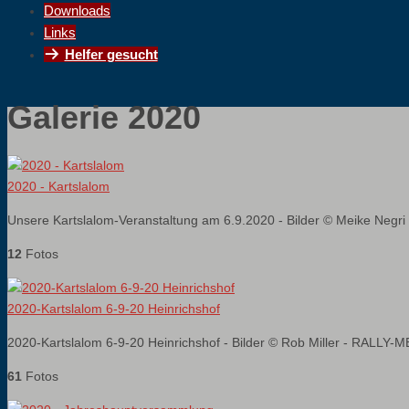
Downloads
Links
Helfer gesucht
Galerie 2020
2020 - Kartslalom
Unsere Kartslalom-Veranstaltung am 6.9.2020 - Bilder © Meike Negri
12
Fotos
2020-Kartslalom 6-9-20 Heinrichshof
2020-Kartslalom 6-9-20 Heinrichshof - Bilder © Rob Miller - RALLY-
61
Fotos