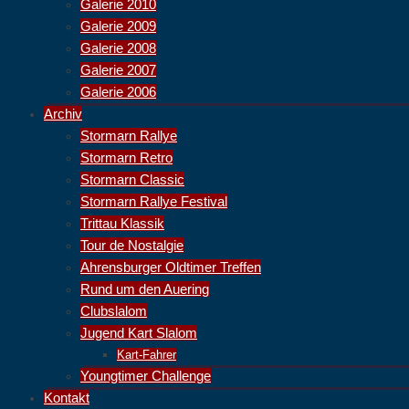
Galerie 2010
Galerie 2009
Galerie 2008
Galerie 2007
Galerie 2006
Archiv
Stormarn Rallye
Stormarn Retro
Stormarn Classic
Stormarn Rallye Festival
Trittau Klassik
Tour de Nostalgie
Ahrensburger Oldtimer Treffen
Rund um den Auering
Clubslalom
Jugend Kart Slalom
Kart-Fahrer
Youngtimer Challenge
Kontakt