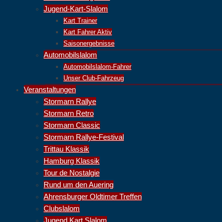
Jugend-Kart-Slalom
Kart Trainer
Kart Fahrer Aktiv
Saisonergebnisse
Automobilslalom
Automobilslalom-Fahrer
Unser Club-Fahrzeug
Veranstaltungen
Stormarn Rallye
Stormarn Retro
Stormarn Classic
Stormarn Rallye-Festival
Trittau Klassik
Hamburg Klassik
Tour de Nostalgie
Rund um den Auering
Ahrensburger Oldtimer Treffen
Clubslalom
Jugend Kart Slalom