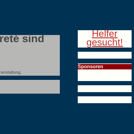
Helfer
reté sind
gesucht!
Sponsoren
ranstaltung.