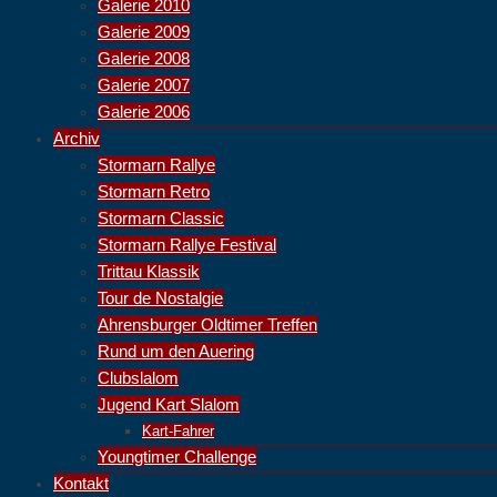
Galerie 2010
Galerie 2009
Galerie 2008
Galerie 2007
Galerie 2006
Archiv
Stormarn Rallye
Stormarn Retro
Stormarn Classic
Stormarn Rallye Festival
Trittau Klassik
Tour de Nostalgie
Ahrensburger Oldtimer Treffen
Rund um den Auering
Clubslalom
Jugend Kart Slalom
Kart-Fahrer
Youngtimer Challenge
Kontakt