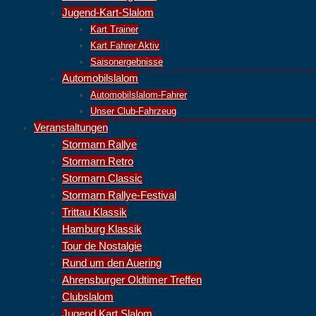
Jugend-Kart-Slalom
Kart Trainer
Kart Fahrer Aktiv
Saisonergebnisse
Automobilslalom
Automobilslalom-Fahrer
Unser Club-Fahrzeug
Veranstaltungen
Stormarn Rallye
Stormarn Retro
Stormarn Classic
Stormarn Rallye-Festival
Trittau Klassik
Hamburg Klassik
Tour de Nostalgie
Rund um den Auering
Ahrensburger Oldtimer Treffen
Clubslalom
Jugend Kart Slalom