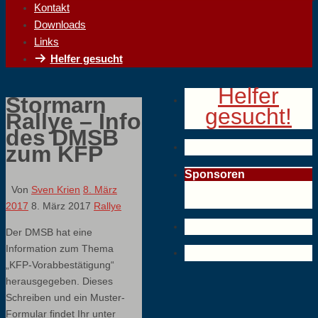
Kontakt
Downloads
Links
Helfer gesucht
Helfer
Stormarn
gesucht!
Rallye – Info
des DMSB
zum KFP
Sponsoren
Von
Sven Krien
8. März
2017
8. März 2017
Rallye
Der DMSB hat eine
Information zum Thema
„KFP-Vorabbestätigung“
herausgegeben. Dieses
Schreiben und ein Muster-
Formular findet Ihr unter