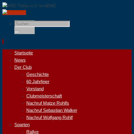
Suchen
nach:
Suchen
Zum
Startseite
Inhalt
News
springen
Der Club
Geschichte
60 Jahrfeier
Vorstand
Clubmeisterschaft
Nachruf Matze Rohlfs
Nachruf Sebastian Walker
Nachruf Wolfgang Rohlf
Sparten
Rallye