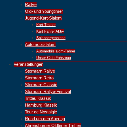
Rallye
Old- und Youngtimer
Jugend-Kart-Slalom
Kart Trainer
Kart Fahrer Aktiv
Saisonergebnisse
Automobilslalom
Automobilslalom-Fahrer
Unser Club-Fahrzeug
Veranstaltungen
Stormarn Rallye
Stormarn Retro
Stormarn Classic
Stormarn Rallye-Festival
Trittau Klassik
Hamburg Klassik
Tour de Nostalgie
Rund um den Auering
Ahrensburger Oldtimer Treffen