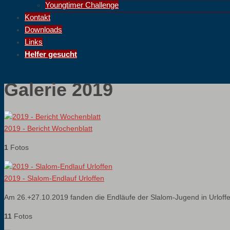
Youngtimer Challenge
Kontakt
Downloads
Links
Helfer gesucht
Galerie 2019
2019 - Bericht Wochenblatt
1
Fotos
2019 - Slalom-Endlauf Urloffen
Am 26.+27.10.2019 fanden die Endläufe der Slalom-Jugend in Urloffen 
11
Fotos