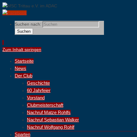
Suchen nach:
Suchen
Zum Inhalt springen
Startseite
News
Der Club
Geschichte
60 Jahrfeier
Vorstand
Clubmeisterschaft
Nachruf Matze Rohlfs
Nachruf Sebastian Walker
Nachruf Wolfgang Rohlf
Sparten