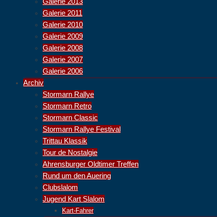
Galerie 2013
Galerie 2011
Galerie 2010
Galerie 2009
Galerie 2008
Galerie 2007
Galerie 2006
Archiv
Stormarn Rallye
Stormarn Retro
Stormarn Classic
Stormarn Rallye Festival
Trittau Klassik
Tour de Nostalgie
Ahrensburger Oldtimer Treffen
Rund um den Auering
Clubslalom
Jugend Kart Slalom
Kart-Fahrer