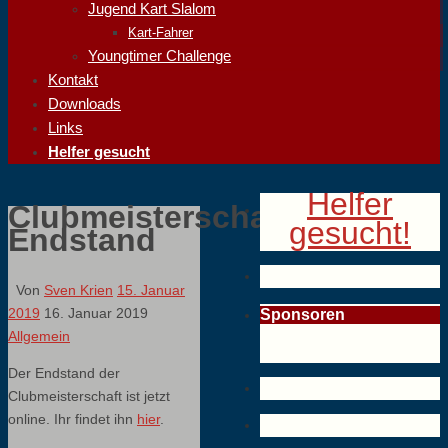
Jugend Kart Slalom
Kart-Fahrer
Youngtimer Challenge
Kontakt
Downloads
Links
Helfer gesucht
Helfer
Clubmeisterschaft
gesucht!
Endstand
Von
Sven Krien
15. Januar
2019
16. Januar 2019
Sponsoren
Allgemein
Der Endstand der
Clubmeisterschaft ist jetzt
online. Ihr findet ihn
hier
.