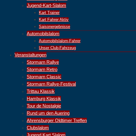
Jugend-Kart-Slalom
Kart Trainer
Kart Fahrer Aktiv
Saisonergebnisse
Automobilslalom
Automobilslalom-Fahrer
Unser Club-Fahrzeug
Veranstaltungen
Stormarn Rallye
Stormarn Retro
Stormarn Classic
Stormarn Rallye-Festival
Trittau Klassik
Hamburg Klassik
Tour de Nostalgie
Rund um den Auering
Ahrensburger Oldtimer Treffen
Clubslalom
Jugend Kart Slalom