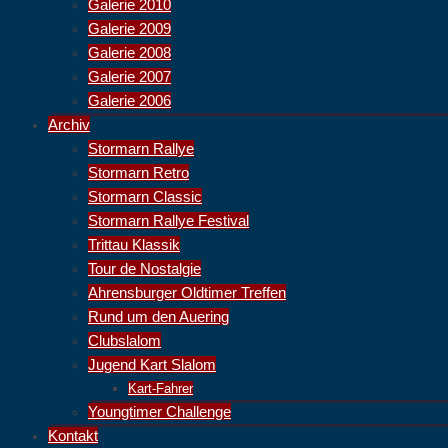
Galerie 2010
Galerie 2009
Galerie 2008
Galerie 2007
Galerie 2006
Archiv
Stormarn Rallye
Stormarn Retro
Stormarn Classic
Stormarn Rallye Festival
Trittau Klassik
Tour de Nostalgie
Ahrensburger Oldtimer Treffen
Rund um den Auering
Clubslalom
Jugend Kart Slalom
Kart-Fahrer
Youngtimer Challenge
Kontakt