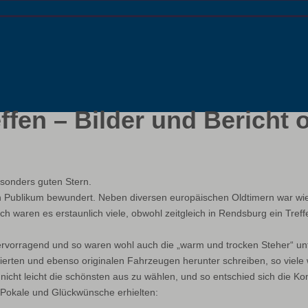
fen – Bilder und Bericht 
esonders guten Stern.
Publikum bewundert. Neben diversen europäischen Oldtimern war wie
h waren es erstaunlich viele, obwohl zeitgleich in Rendsburg ein Treff
 hervorragend und so waren wohl auch die „warm und trocken Steher“ un
rierten und ebenso originalen Fahrzeugen herunter schreiben, so viel
 nicht leicht die schönsten aus zu wählen, und so entschied sich die K
 Pokale und Glückwünsche erhielten: