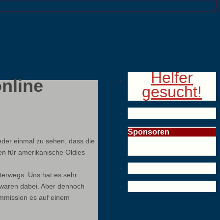
Helfer
online
gesucht!
Sponsoren
der einmal zu sehen, dass die
en für amerikanische Oldies
terwegs. Uns hat es sehr
e waren dabei. Aber dennoch
ommission es auf einem