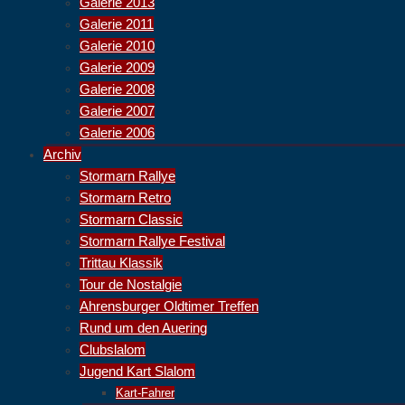
Galerie 2013
Galerie 2011
Galerie 2010
Galerie 2009
Galerie 2008
Galerie 2007
Galerie 2006
Archiv
Stormarn Rallye
Stormarn Retro
Stormarn Classic
Stormarn Rallye Festival
Trittau Klassik
Tour de Nostalgie
Ahrensburger Oldtimer Treffen
Rund um den Auering
Clubslalom
Jugend Kart Slalom
Kart-Fahrer