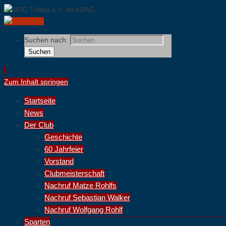
Suchen nach:
Suchen
Zum Inhalt springen
Startseite
News
Der Club
Geschichte
60 Jahrfeier
Vorstand
Clubmeisterschaft
Nachruf Matze Rohlfs
Nachruf Sebastian Walker
Nachruf Wolfgang Rohlf
Sparten