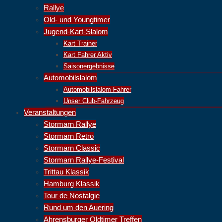
Rallye
Old- und Youngtimer
Jugend-Kart-Slalom
Kart Trainer
Kart Fahrer Aktiv
Saisonergebnisse
Automobilslalom
Automobilslalom-Fahrer
Unser Club-Fahrzeug
Veranstaltungen
Stormarn Rallye
Stormarn Retro
Stormarn Classic
Stormarn Rallye-Festival
Trittau Klassik
Hamburg Klassik
Tour de Nostalgie
Rund um den Auering
Ahrensburger Oldtimer Treffen