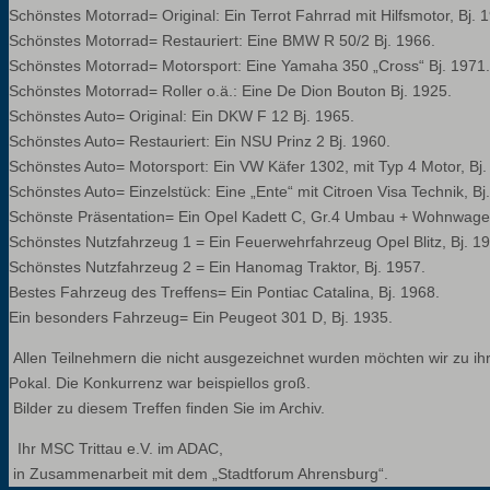
Schönstes Motorrad= Original: Ein Terrot Fahrrad mit Hilfsmotor, Bj. 
Schönstes Motorrad= Restauriert: Eine BMW R 50/2 Bj. 1966.
Schönstes Motorrad= Motorsport: Eine Yamaha 350 „Cross“ Bj. 1971.
Schönstes Motorrad= Roller o.ä.: Eine De Dion Bouton Bj. 1925.
Schönstes Auto= Original: Ein DKW F 12 Bj. 1965.
Schönstes Auto= Restauriert: Ein NSU Prinz 2 Bj. 1960.
Schönstes Auto= Motorsport: Ein VW Käfer 1302, mit Typ 4 Motor, Bj.
Schönstes Auto= Einzelstück: Eine „Ente“ mit Citroen Visa Technik, Bj
Schönste Präsentation= Ein Opel Kadett C, Gr.4 Umbau + Wohnwagen
Schönstes Nutzfahrzeug 1 = Ein Feuerwehrfahrzeug Opel Blitz, Bj. 1
Schönstes Nutzfahrzeug 2 = Ein Hanomag Traktor, Bj. 1957.
Bestes Fahrzeug des Treffens= Ein Pontiac Catalina, Bj. 1968.
Ein besonders Fahrzeug= Ein Peugeot 301 D, Bj. 1935.
Allen Teilnehmern die nicht ausgezeichnet wurden möchten wir zu ihr
Pokal. Die Konkurrenz war beispiellos groß.
Bilder zu diesem Treffen finden Sie im Archiv.
Ihr MSC Trittau e.V. im ADAC,
in Zusammenarbeit mit dem „Stadtforum Ahrensburg“.