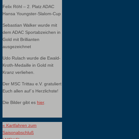
Felix Röhl – 2. Platz ADAC
Hansa Youngster-Slalom-Cup
Sebastian Walker wurde mit
dem ADAC Sportabzeichen in
Gold mit Brillianten
ausgezeichnet
Udo Rulach wurde die Ewald-
Kroth-Medaille in Gold mit
Kranz verliehen.
Der MSC Trittau e.V. gratuliert
Euch allen auf´s Herzlichste!
Die Bilder gibt es
hier
.
«
Kartfahren zum
Saisonabschluß