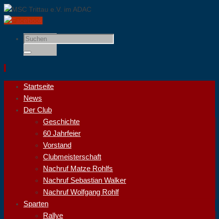
Suchen
nach:
Suchen
Zum
Startseite
Inhalt
News
springen
Der Club
Geschichte
60 Jahrfeier
Vorstand
Clubmeisterschaft
Nachruf Matze Rohlfs
Nachruf Sebastian Walker
Nachruf Wolfgang Rohlf
Sparten
Rallye