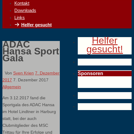
Kontakt
Downloads
Links
Helfer gesucht
Helfer
ADAC
gesucht!
Hansa Sport
Gala
Von
Sven Krien
7. Dezember
Sponsoren
2017
7. Dezember 2017
Allgemein
Am 3.12.2017 fand die
Sportgala des ADAC Hansa
im Hotel Lindtner in Harburg
statt, bei der auch
Clubmitglieder des MSC
Trittau für Ihre Erfolge und