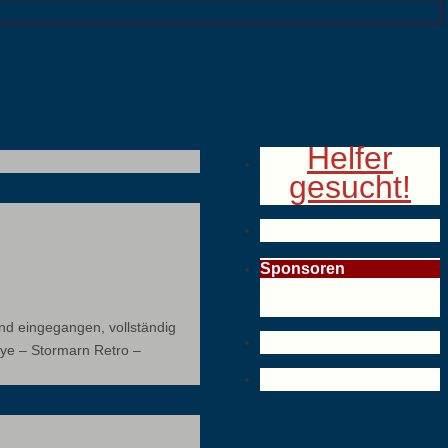
Helfer
gesucht!
Sponsoren
nd eingegangen, vollständig
llye – Stormarn Retro –