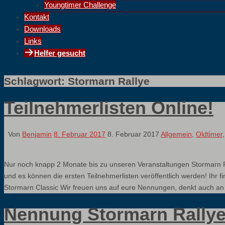
Youngtimer Challenge
Kontakt
Downloads
Links
Helfer gesucht
Schlagwort:
Stormarn Rallye
Teilnehmerlisten Online!
Von
Benjamin
8. Februar 2017
8. Februar 2017
Allgemein
,
Oldtimer
Nur noch knapp 2 Monate bis zu unseren Veranstaltungen Stormarn R
und es können die ersten Teilnehmerlisten veröffentlich werden! Ihr 
Stormarn Classic Wir freuen uns auf eure Nennungen, denkt auch a
Nennung Stormarn Rallye 