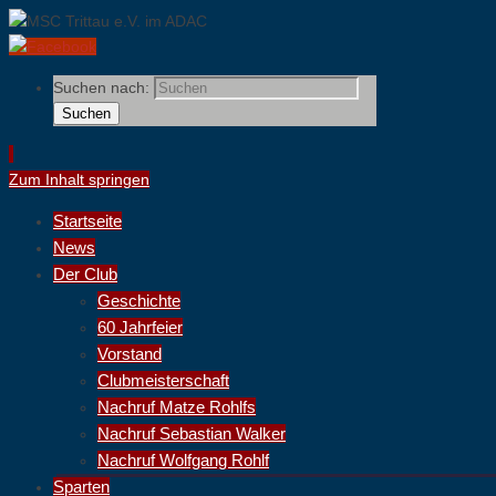
Suchen nach:
Suchen
Zum Inhalt springen
Startseite
News
Der Club
Geschichte
60 Jahrfeier
Vorstand
Clubmeisterschaft
Nachruf Matze Rohlfs
Nachruf Sebastian Walker
Nachruf Wolfgang Rohlf
Sparten