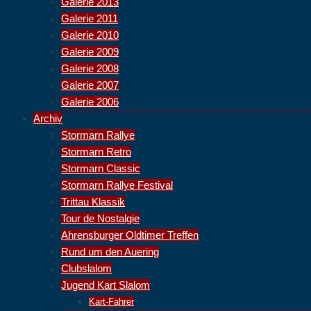
Galerie 2013
Galerie 2011
Galerie 2010
Galerie 2009
Galerie 2008
Galerie 2007
Galerie 2006
Archiv
Stormarn Rallye
Stormarn Retro
Stormarn Classic
Stormarn Rallye Festival
Trittau Klassik
Tour de Nostalgie
Ahrensburger Oldtimer Treffen
Rund um den Auering
Clubslalom
Jugend Kart Slalom
Kart-Fahrer