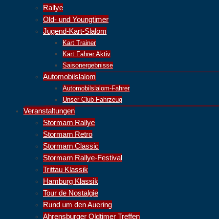
Rallye
Old- und Youngtimer
Jugend-Kart-Slalom
Kart Trainer
Kart Fahrer Aktiv
Saisonergebnisse
Automobilslalom
Automobilslalom-Fahrer
Unser Club-Fahrzeug
Veranstaltungen
Stormarn Rallye
Stormarn Retro
Stormarn Classic
Stormarn Rallye-Festival
Trittau Klassik
Hamburg Klassik
Tour de Nostalgie
Rund um den Auering
Ahrensburger Oldtimer Treffen