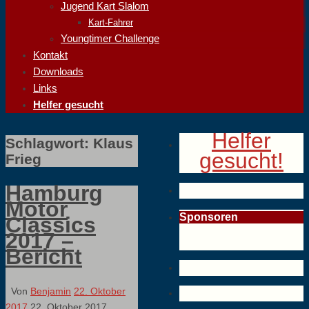
Jugend Kart Slalom
Kart-Fahrer
Youngtimer Challenge
Kontakt
Downloads
Links
Helfer gesucht
Helfer
Schlagwort:
Klaus
gesucht!
Frieg
Hamburg
Motor
Sponsoren
Classics
2017 –
Bericht
Von
Benjamin
22. Oktober
2017
22. Oktober 2017