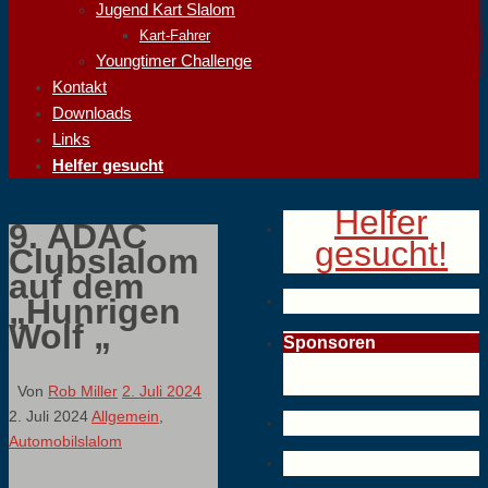
Jugend Kart Slalom
Kart-Fahrer
Youngtimer Challenge
Kontakt
Downloads
Links
Helfer gesucht
Helfer
9. ADAC
gesucht!
Clubslalom
auf dem
„Hunrigen
Wolf „
Sponsoren
Von
Rob Miller
2. Juli 2024
2. Juli 2024
Allgemein
,
Automobilslalom