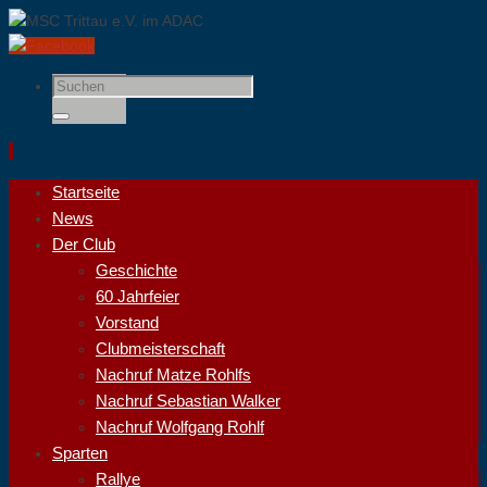
Suchen
nach:
Suchen
Zum
Startseite
Inhalt
News
springen
Der Club
Geschichte
60 Jahrfeier
Vorstand
Clubmeisterschaft
Nachruf Matze Rohlfs
Nachruf Sebastian Walker
Nachruf Wolfgang Rohlf
Sparten
Rallye