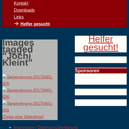
Kontakt
Downloads
Links
Helfer gesucht
Helfer
Images
gesucht!
tagged
"Jochi
Kleint"
Sponsoren
[Zeige eine Slideshow]
Impressum / Datenschutzerklärung