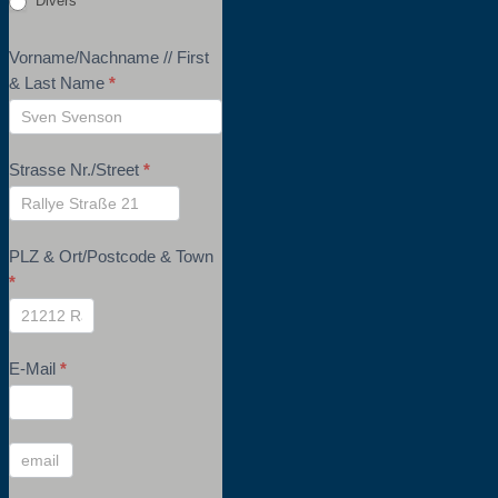
Divers
Vorname/Nachname // First
& Last Name
*
Strasse Nr./Street
*
PLZ & Ort/Postcode & Town
*
E-Mail
*