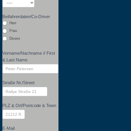
Beifahrerdaten/Co-Driver
Herr
Frau
Divers
Vorname/Nachname // First
& Last Name
Straße Nr./Street
PLZ & Ort/Postcode & Town
E-Mail