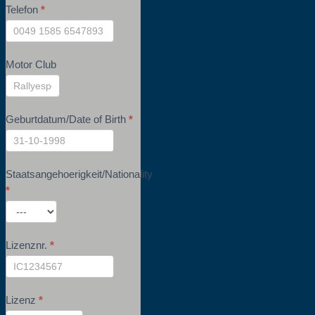
Telefon
*
Motor Club
Geburtdatum/Date of Birth
*
Staatsangehoerigkeit/Nationality
*
Lizenznr.
*
Lizenz
*