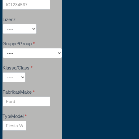
Lizenz
Gruppe/Group
*
Klasse/Class
*
Fabrikat/Make
*
Typ/Model
*