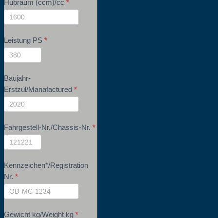
Hubraum (ccm)/cc
*
Leistung PS
*
Baujahr-
Erstzul/Manafactured
*
Fahrgestell-Nr./Chassis-Nr.
*
Kennzeichen*/Registration
Nr.
*
Gewicht kg/Weight kg
*