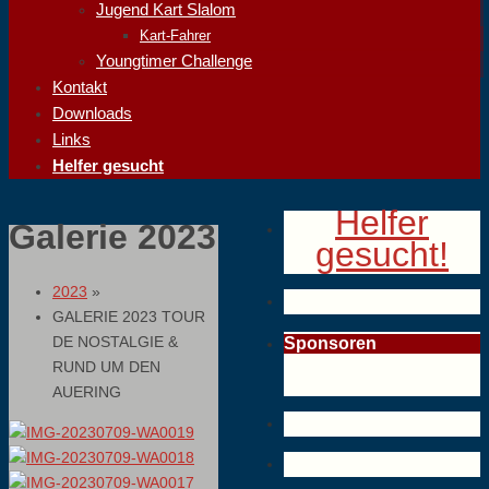
Jugend Kart Slalom
Kart-Fahrer
Youngtimer Challenge
Kontakt
Downloads
Links
Helfer gesucht
Helfer
Galerie 2023
gesucht!
2023
»
GALERIE 2023 TOUR
DE NOSTALGIE &
Sponsoren
RUND UM DEN
AUERING