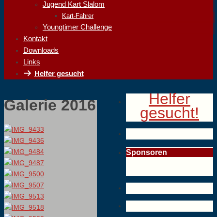
Jugend Kart Slalom
Kart-Fahrer
Youngtimer Challenge
Kontakt
Downloads
Links
Helfer gesucht
Helfer
Galerie 2016
gesucht!
Sponsoren