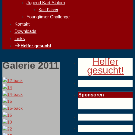
Jugend Kart Slalom
Kart-Fahrer
Youngtimer Challenge
Kontakt
Downloads
Links
Helfer gesucht
Helfer
Galerie 2011
gesucht!
Sponsoren