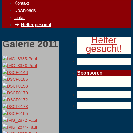
Kontakt
Downloads
Links
Helfer gesucht
Helfer
Galerie 2011
gesucht!
Sponsoren