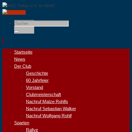
Suchen
nach:
Suchen
Zum
Startseite
Inhalt
News
springen
Der Club
Geschichte
60 Jahrfeier
Vorstand
Clubmeisterschaft
Nachruf Matze Rohlfs
Nachruf Sebastian Walker
Nachruf Wolfgang Rohlf
Sparten
Rallye